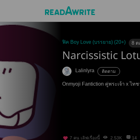
ฟิค Boy Love (บรรยาย) (20+)
8
ต
Narcissistic Lot
Lalinlyra
ติดตาม
Onmyoji Fantiction คู่พระเจ้า x ไท
7
คน เลิฟเรื่องนี้
2.53K
14