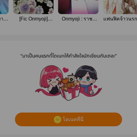
ยาม
[Fic Onmyoji]
Onmyoji : ราชา
แฟนฟิคจ้าวนรก
Celebration
หม่าล่า กับ บัวน้อย
น้องบัว
ของเขา
“มาเป็นคนแรกที่โดเนทให้กำลังใจนักเขียนกันเถอะ”
โดเนทที่นี่