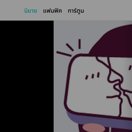
นิยาย
แฟนฟิค
การ์ตูน