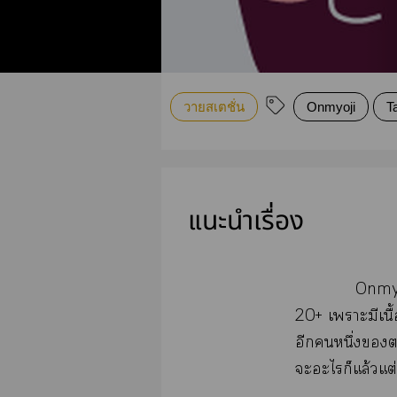
วายสเตชั่น
Onmyoji
T
แนะนำเรื่อง
Onmyo
20+ เาะมีเนื
อีกหนึ่ง
ะะไก็แล้วแ