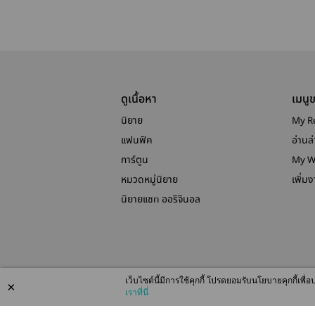
ดูเนื้อหา
เมนู
นิยาย
My R
แฟนฟิค
อ่านล่
การ์ตูน
My W
หมวดหมู่นิยาย
เพิ่ม
นิยายแชท ออริจินอล
เว็บไซต์นี้มีการใช้คุกกี้ โปรดยอมรับนโยบายคุกกี้เพ
×
เราที่นี่