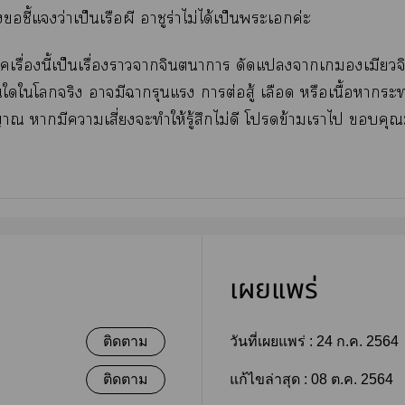
งชี้แว่าเป็นเรือผี าชูร่าไม่ได้เป็นะเค่ะ
เรื่องนี้เป็นเรื่องาาจินตนาการ ดัดแาเเมียวจิ ไ
ใใโจริง ามีารุนแรง าต่อสู้ เลือด หรือเนื้อา
าณ ามีาเสี่ยงะทำให้รู้สึกไม่ดี โข้ามเาไ คุ
เผยแพร่
ติดตาม
วันที่เผยแพร่ :
24 ก.ค. 2564
ติดตาม
แก้ไขล่าสุด :
08 ต.ค. 2564