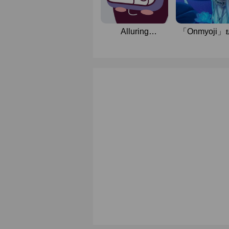
Alluring
「Onmyoji」
Colleagues
บงกชต้อง
แสงจันทร์