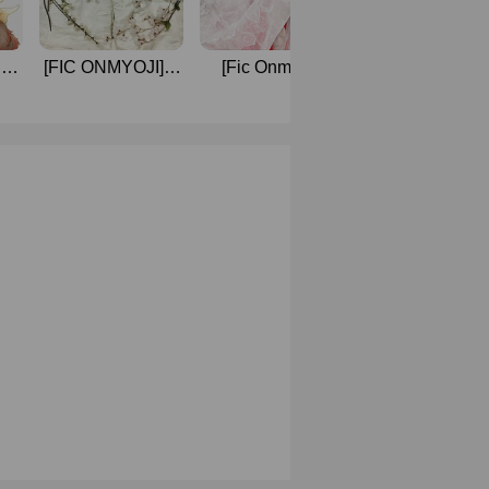
กับ
[FIC ONMYOJI] F
[Fic Onmyoji]
คลังเก็บ
to F
(ส)หาย the parallel
นิยายOnmyoji