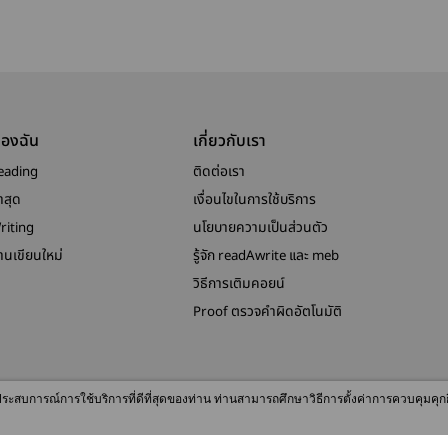
ของฉัน
เกี่ยวกับเรา
eading
ติดต่อเรา
าสุด
เงื่อนไขในการใช้บริการ
riting
นโยบายความเป็นส่วนตัว
งานเขียนใหม่
รู้จัก readAwrite และ meb
วิธีการเติมคอยน์
Proof ตรวจคำผิดอัตโนมัติ
© 2026 readAwrite.com by MEB Corporation Public Company Limited
ื่อประสบการณ์การใช้บริการที่ดีที่สุดของท่าน ท่านสามารถศึกษาวิธีการตั้งค่าการควบคุมคุก
This site is protected by reCAPTCHA and the Google
Privacy Policy
and
Terms of Service
apply.