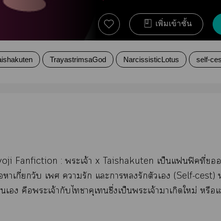
เพิ่มเข้าชั้น
aishakuten
TrayastrimsaGod
NarcissisticLotus
self-ces
ji Fanfiction : ะเจ้า x Taishakuten เป็นแฟิคที่
้อาเกี่วับ เ ารัก แะารักตัวเ (Self-cest) 
เ คือะเจ้ากับไาคุเนซึ่งเป็นะเจ้าาเกิดใหม่ หรือ
ต่