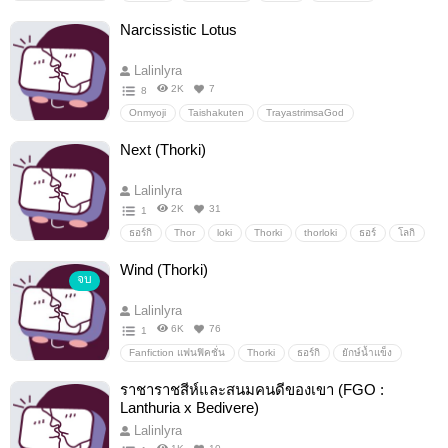
โอโรจิ
ไทชาโรจิ
Alluring Colleagues
อื่นๆ
Narcissistic Lotus
วายสเตชั่น
Lalinlyra
2K
7
8
Onmyoji
Taishakuten
TrayastrimsaGod
NarcissisticLotus
self-cest
พระเจ้าไทชา
อื่นๆ
Next (Thorki)
วายสเตชั่น
Lalinlyra
2K
31
1
ธอร์กิ
Thor
loki
Thorki
thorloki
ธอร์
โลกิ
อื่นๆ
วายสเตชั่น
Wind (Thorki)
จบ
Lalinlyra
6K
76
1
Fanfiction แฟนฟิคชั่น
Thorki
ธอร์กิ
ยักษ์น้ำแข็ง
อื่นๆ
วายสเตชั่น
ราชาราชสีห์และสนมคนดีของเขา (FGO :
Lanthuria x Bedivere)
Lalinlyra