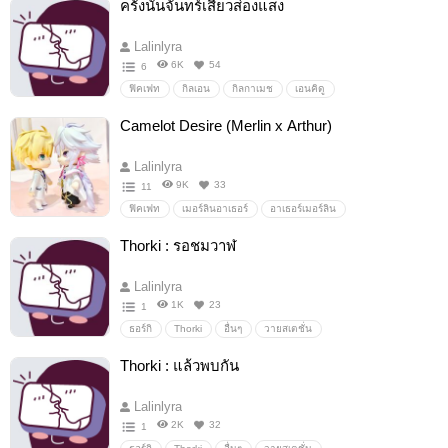
ครั้งนั้นจันทร์เสี้ยวส่องแสง
Lalinlyra
6K
54
6
ฟิคเฟท
กิลเอน
กิลกาเมช
เอนคิดู
ครั้งนั้นจันทร์เสี้ยวส่องแสง
อื่นๆ
วายสเตชั่น
Camelot Desire (Merlin x Arthur)
Lalinlyra
9K
33
11
ฟิคเฟท
เมอร์ลินอาเธอร์
อาเธอร์เมอร์ลิน
CamelotDesire
อื่นๆ
วายสเตชั่น
Thorki : รอชมวาฬ
Lalinlyra
1K
23
1
ธอร์กิ
Thorki
อื่นๆ
วายสเตชั่น
Thorki : แล้วพบกัน
Lalinlyra
2K
32
1