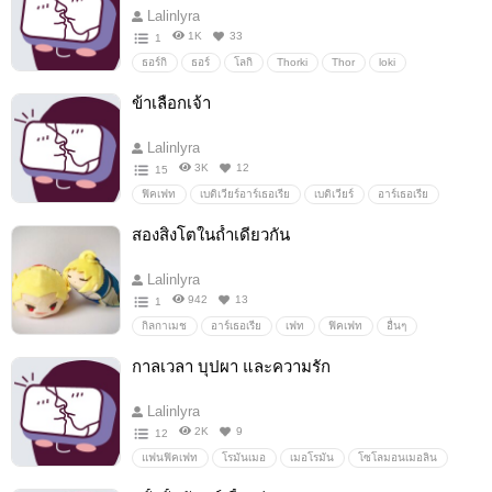
Lalinlyra
1K
33
1
ธอร์กิ
ธอร์
โลกิ
Thorki
Thor
loki
แฟนฟิคธอร์กิ
อื่นๆ
วายสเตชั่น
ข้าเลือกเจ้า
Lalinlyra
3K
12
15
ฟิคเฟท
เบดิเวียร์อาร์เธอเรีย
เบดิเวียร์
อาร์เธอเรีย
ข้าเลือกเจ้า
อื่นๆ
วายสเตชั่น
สองสิงโตในถ้ำเดียวกัน
Lalinlyra
942
13
1
กิลกาเมช
อาร์เธอเรีย
เฟท
ฟิคเฟท
อื่นๆ
วายสเตชั่น
กาลเวลา บุปผา และความรัก
Lalinlyra
2K
9
12
แฟนฟิคเฟท
โรมันเมอ
เมอโรมัน
โซโลมอนเมอลิน
อื่นๆ
วายสเตชั่น