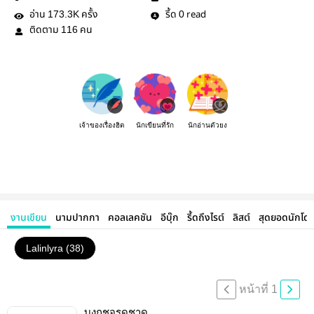
อ่าน
ครั้ง
รี้ด
read
173.3K
0
ติดตาม
คน
116
เจ้าของเรื่องฮิต
นักเขียนที่รัก
นักอ่านตัวยง
งานเขียน
นามปากกา
คอลเลคชัน
อีบุ๊ก
รี้ดถึงไรต์
ลิสต์
สุดยอดนักโด
Lalinlyra (38)
หน้าที่ 1
บงกชจรดชาด