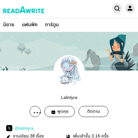
นิยาย
แฟนฟิค
การ์ตูน
Lalinlyra
พูดคุย
ติดตาม
@lalinlyra
งานเขียน
เรื่อง
เพิ่มเข้าชั้น
ครั้ง
38
3.1K