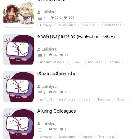
Lalinlyra
26K
169
13
Onmyoji
Taishakuten
AsuTaisa
บงกชจรดชาด
อาชูไทชา
อื่นๆ
วายสเตชั่น
ชาดพิรุณบุปผาขาว (FanFiction TGCF)
Lalinlyra
1K
16
1
สวรรค์ประทานพร
hualian
ฮวาเหลียน
ฮวาเฉิง
เซี่ยเหลียน
HeavenOfficial'sBlessing
tianguancifu
เรื่องลวงเมื่อครานั้น
อื่นๆ
วายสเตชั่น
Lalinlyra
2K
18
1
องเมียวจิ
สุซาโนะโอะ
โอโรจิ
Susanoo
Orochi
onmyojigame
Onmyoji
SusanooOrochi
Alluring Colleagues
สุซาโนโอโรจิ
สุซาโนะโอะโอโรจิ
อื่นๆ
วายสเตชั่น
Lalinlyra
3K
15
9
Onmyoji
Taishakuten
Orochi
ไทชาคุเทน